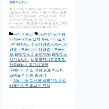
쪽이 유리한가
본 포스팅은 2026년 5월 기준 한국에너지공단·
산업통상자원부(기후에너지환경부) 공개 자료를
바탕으로 작성됐습니다. 보조금 단가·예산·지원
조건은 매년 변경되므로 신청 전 반드시
nr.energy.or.kr 공고문을 확인하세요. 문의: 한국에
너지공단 신재생에너지센터 ☎1600-7890
카
태
복지 지원금
3kW태양광비용
,
테
그
가정용태양광설치비용
,
아파트베
고
란다태양광
,
주택태양광보조금
,
태
리
양광보조금2026
,
태양광보조금신
청
,
태양광설치비용2026
,
태양광설
치신청방법
,
태양광전기요금절감
,
한국에너지공단태양광
에어컨 청소 비용 2026 벽걸이
스탠드 천장형 총정리
실비보험 갱신형 비갱신형 차이
비갱신형은 없다는 진실