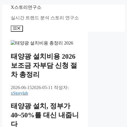
컨
X스토리연구소
텐
실시간 트렌드 분석 스토리 연구소
츠
로
메
건
뉴
너
뛰
기
태양광 설치비용 2026
보조금 자부담 신청 절
차 총정리
2026-06-15
2026-05-11
작성자:
xStorylab
태양광 설치, 정부가
40~50%를 대신 내줍니
다