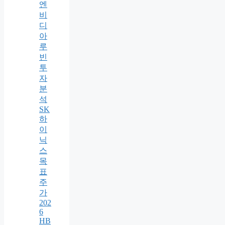
엔
비
디
아
루
빈
투
자
분
석
SK
하
이
닉
스
목
표
주
가
202
6
HB