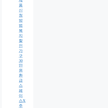
제
품
신
청
방
법
복
지
할
인
가
구
30
만
원
환
급
스
페
이
스X
주