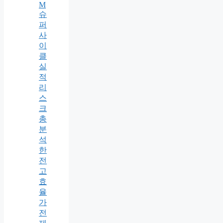
M
슈
퍼
사
이
클
실
적
리
스
크
총
분
석
한
전
고
효
율
가
전