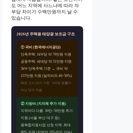
도 어느 지역에 사느냐에 따라 자
부담 차이가 수백만원까지 날 수
있습니다.
2026년 주택용 태양광 보조금 구조
① 국비 (한국에너지공단)
단독주택: 1kW당 약 79만원 지원
공동주택: 세대당 약 51만원 지원
3kW 단독주택 기준 → 국비 약
237만원 지원 (설치비의 40~50%)
매년 고시 단가 기준 · kW당 정률이
아닌 단가 적용
② 지방비 (지자체 추가 지원)
지역마다 다름: 30만~50만원 추가
지원 (서울·부산·대구 등)
융복합지원사업 선정 지역: 최대
80% 지원 (자부담 20%까지 가능)