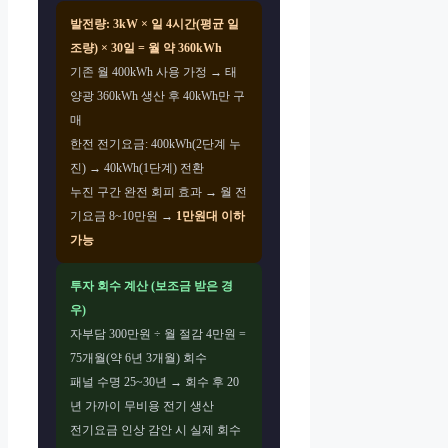
발전량: 3kW × 일 4시간(평균 일
조량) × 30일 = 월 약 360kWh
기존 월 400kWh 사용 가정 → 태
양광 360kWh 생산 후 40kWh만 구
매
한전 전기요금: 400kWh(2단계 누
진) → 40kWh(1단계) 전환
누진 구간 완전 회피 효과 → 월 전
기요금 8~10만원 →
1만원대 이하
가능
투자 회수 계산 (보조금 받은 경
우)
자부담 300만원 ÷ 월 절감 4만원 =
75개월(약 6년 3개월) 회수
패널 수명 25~30년 → 회수 후 20
년 가까이 무비용 전기 생산
전기요금 인상 감안 시 실제 회수