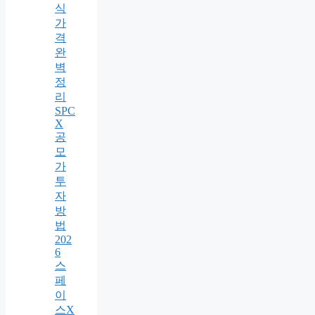
식
가
격
완
벽
정
리
SPC
X
공
모
가
투
자
방
법
202
6
스
페
이
스X