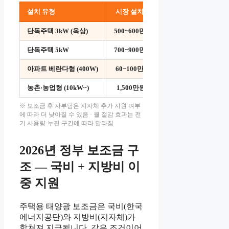
설치 유형
시장 설치비
보조금 후 자부담
단독주택 3kW (옥상)
500~600만원
250~360만원
단독주택 5kW
700~900만원
420~540만원
아파트 베란다형 (400W)
60~100만원
10~30만원
농촌·농업형 (10kW~)
1,500만원~
별도 사업 신청
※ 보조금 후 자부담은 지자체 추가 지원 여부
에 따라 더 낮아질 수 있음 · 월 절감 효과는 전
기 사용량·누진 구간에 따라 달라짐
2026년 정부 보조금 구
조 — 국비 + 지방비 이
중 지원
주택용 태양광 보조금은 국비(한국
에너지공단)와 지방비(지자체)가
합쳐져 지급됩니다. 같은 조건이어