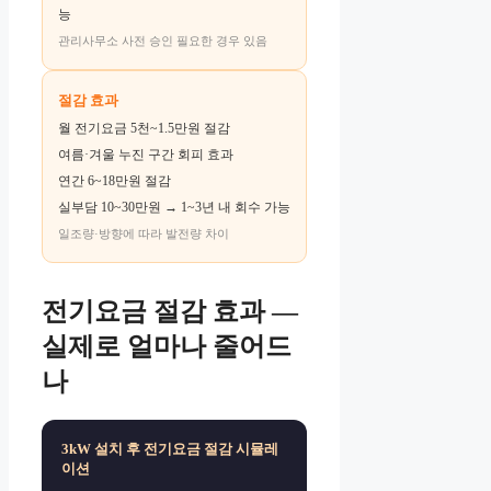
능
관리사무소 사전 승인 필요한 경우 있음
절감 효과
월 전기요금 5천~1.5만원 절감
여름·겨울 누진 구간 회피 효과
연간 6~18만원 절감
실부담 10~30만원 → 1~3년 내 회수 가능
일조량·방향에 따라 발전량 차이
전기요금 절감 효과 —
실제로 얼마나 줄어드
나
3kW 설치 후 전기요금 절감 시뮬레
이션