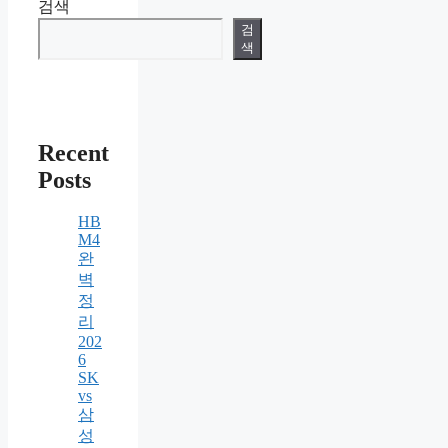
검색
검
색
Recent
Posts
HB
M4
완
벽
정
리
202
6
SK
vs
삼
성