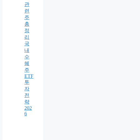
관
련
주
총
정
리
국
내
수
혜
주
ETF
투
자
전
략
202
6