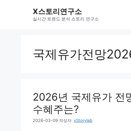
컨
X스토리연구소
텐
츠
실시간 트렌드 분석 스토리 연구소
로
건
너
뛰
국제유가전망202
기
2026년 국제유가 전망
수혜주는?
2026-03-09
작성자:
xStorylab