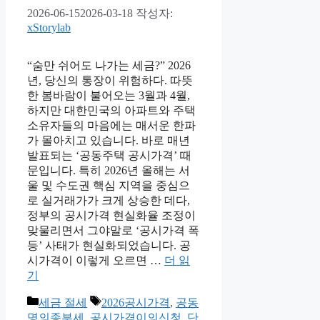
2026-06-15
2026-03-18
작성자:
xStorylab
“숨만 쉬어도 나가는 세금?” 2026
년, 당신의 통장이 위험하다. 따뜻
한 봄바람이 불어오는 3월과 4월,
하지만 대한민국의 아파트와 주택
소유자들의 마음에는 매서운 한파
가 몰아치고 있습니다. 바로 매년
발표되는 ‘공동주택 공시가격’ 때
문입니다. 특히 2026년 올해는 서
울 및 수도권 핵심 지역을 중심으
로 실거래가가 크게 상승한 데다,
정부의 공시가격 현실화율 조정이
맞물리면서 그야말로 ‘공시가격 폭
등’ 사태가 현실화되었습니다. 공
시가격이 이렇게 오르면 …
더 읽
기
카
태
세금 절세
2026공시가격
,
공동
테
그
명의종부세
,
공시가격이의신청
,
단