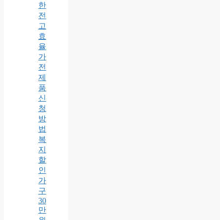
한
전
고
효
율
가
전
제
품
신
청
방
법
복
지
할
인
가
구
30
만