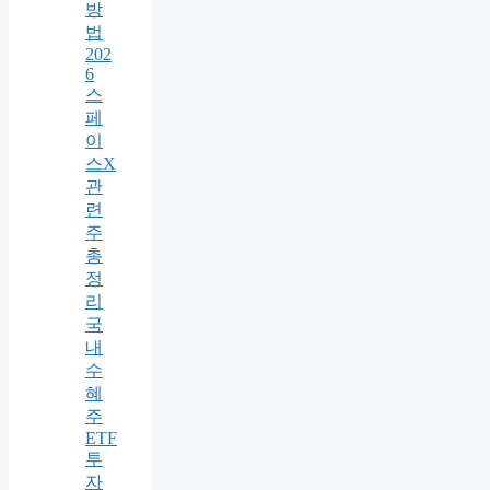
방
법
202
6
스
페
이
스X
관
련
주
총
정
리
국
내
수
혜
주
ETF
투
자