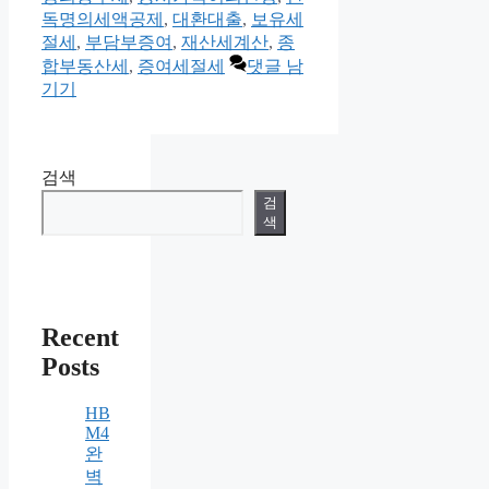
고
독명의세액공제
,
대환대출
,
보유세
리
절세
,
부담부증여
,
재산세계산
,
종
합부동산세
,
증여세절세
댓글 남
기기
검색
검
색
Recent
Posts
HB
M4
완
벽