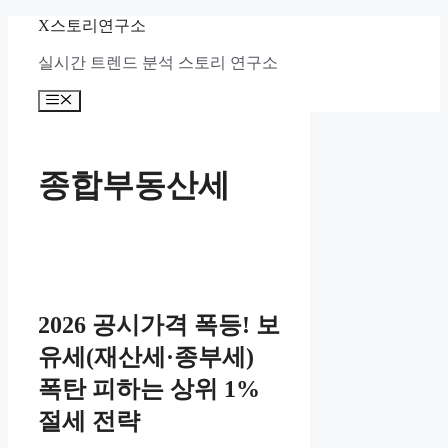
컨
X스토리연구소
텐
실시간 트렌드 분석 스토리 연구소
츠
로
메
건
뉴
너
뛰
기
종합부동산세
2026 공시가격 폭등! 보
유세(재산세·종부세)
폭탄 피하는 상위 1%
절세 전략