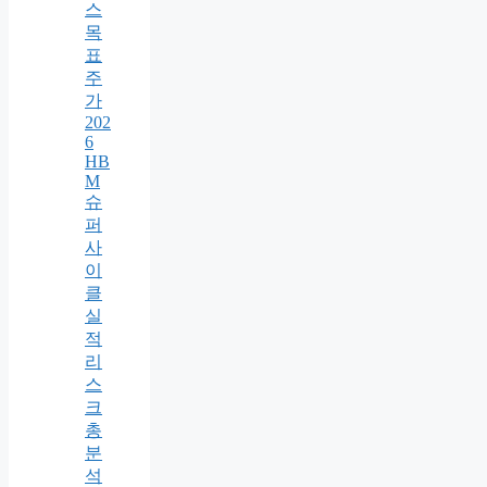
스
목
표
주
가
202
6
HB
M
슈
퍼
사
이
클
실
적
리
스
크
총
분
석