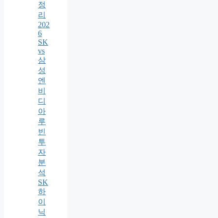
정
리
202
6
SK
vs
삼
성
엔
비
디
아
루
빈
투
자
분
석
SK
하
이
닉