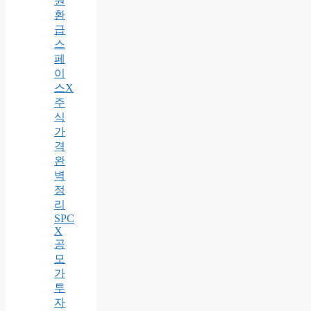
원
환
급
스
페
이
스X
주
식
가
격
완
벽
정
리
SPC
X
공
모
가
투
자