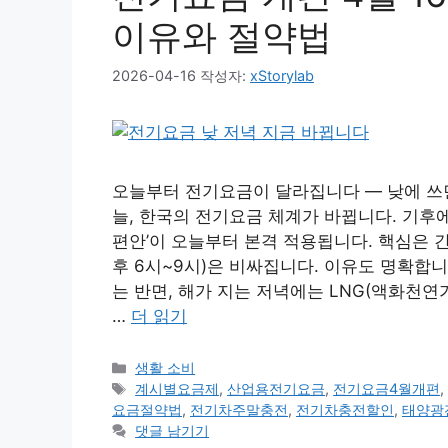
이유와 절약법
2026-04-16
작성자:
xStorylab
오늘부터 전기요금이 달라집니다 — 낮에 쓰면 
늘, 한국의 전기요금 체계가 바뀝니다. 기후
편안’이 오늘부터 본격 적용됩니다. 핵심은 간단
후 6시~9시)은 비싸집니다. 이유도 명확합
는 반면, 해가 지는 저녁에는 LNG(액화천연
…
더 읽기
카
생활 소비
테
태
계시별요금제
,
산업용전기요금
,
전기요금4월개편
고
그
요금절약법
,
전기차주말충전
,
전기차충전할인
,
태양광
리
댓글 남기기