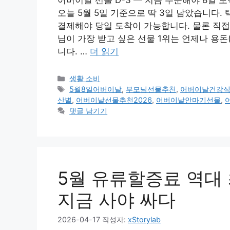
어버이날 선물 D-3 — 지금 주문해야 8일 
오늘 5월 5일 기준으로 딱 3일 남았습니다. 
결제해야 당일 도착이 가능합니다. 물론 직접
님이 가장 받고 싶은 선물 1위는 언제나 용돈
니다. …
더 읽기
카
생활 소비
테
태
5월8일어버이날
,
부모님선물추천
,
어버이날건강
고
그
산별
,
어버이날선물추천2026
,
어버이날안마기선물
,
리
댓글 남기기
5월 유류할증료 역대 
지금 사야 싸다
2026-04-17
작성자:
xStorylab