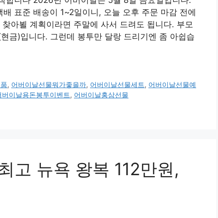
도착합니다 2026년 어버이날은 5월 8일 금요일입니다.
택배 표준 배송이 1~2일이니, 오늘 오후 주문 마감 전에
 찾아뵐 계획이라면 주말에 사서 드려도 됩니다. 부모
(현금)입니다. 그런데 봉투만 달랑 드리기엔 좀 아쉽습
식품
,
어버이날선물뭐가좋을까
,
어버이날선물세트
,
어버이날선물예
어버이날용돈봉투이벤트
,
어버이날홍삼선물
최고 뉴욕 왕복 112만원,