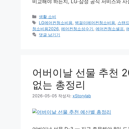
비교해야 하는지, LG·삼성 공식 서비스와 사
카
생활 소비
테
태
LG에어컨청소비용
,
벽걸이에어컨청소비용
,
스탠
고
그
청소비용2026
,
에어컨청소성수기
,
에어컨청소셀프
,
리
댓글 남기기
어버이날 선물 추천 2
없는 총정리
2026-05-05
작성자:
xStorylab