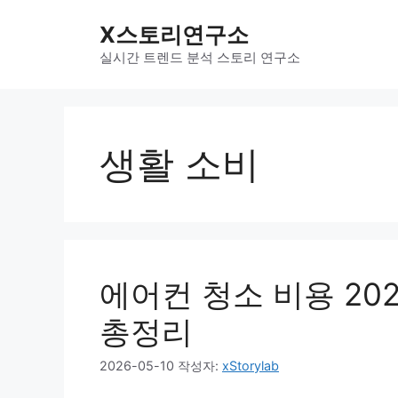
컨
X스토리연구소
텐
츠
실시간 트렌드 분석 스토리 연구소
로
건
너
뛰
생활 소비
기
에어컨 청소 비용 20
총정리
2026-05-10
작성자:
xStorylab