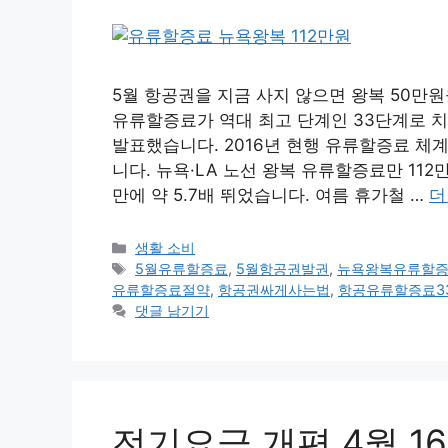
5월 항공권을 지금 사지 않으면 왕복 50만원
유류할증료가 역대 최고 단계인 33단계로 치
발표했습니다. 2016년 현행 유류할증료 체
니다. 뉴욕·LA 노선 왕복 유류할증료만 112만 
만에 약 5.7배 뛰었습니다. 여름 휴가철 …
더
카
생활 소비
테
태
5월유류할증료
,
5월항공권발권
,
뉴욕왕복유류할
고
그
유류할증료절약
,
항공권싸게사는법
,
항공유류할증료3
리
댓글 남기기
전기요금 개편 4월 1