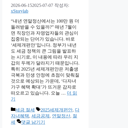
2026-06-15
2025-07-07
작성자:
xStorylab
“내년 연말정산에서는 100만 원 더
돌려받을 수 있을까?” 매년 7월이
면 직장인과 자영업자들의 관심이
집중되는 단어가 있습니다. 바로
‘세제개편안’입니다. 정부가 내년
도 세금 정책의 큰 그림을 발표하
는 시기로, 이 내용에 따라 우리 지
갑의 두께가 달라지기 때문입니다.
특히 2025년 세제개편안은 저출생
극복과 민생 안정에 초점이 맞춰질
것으로 예상되는 가운데, ‘다자녀
가구 혜택 확대’가 뜨거운 감자로
떠오르고 있습니다. 오늘 …
더 읽
기
카
태
세금 절세
2025세제개편안
,
다
테
그
자녀혜택
,
세금공제
,
연말정산
,
절
고
세
댓글 남기기
리