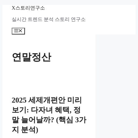
컨
X스토리연구소
텐
실시간 트렌드 분석 스토리 연구소
츠
로
메
건
뉴
너
뛰
기
연말정산
2025 세제개편안 미리
보기: 다자녀 혜택, 정
말 늘어날까? (핵심 3가
지 분석)