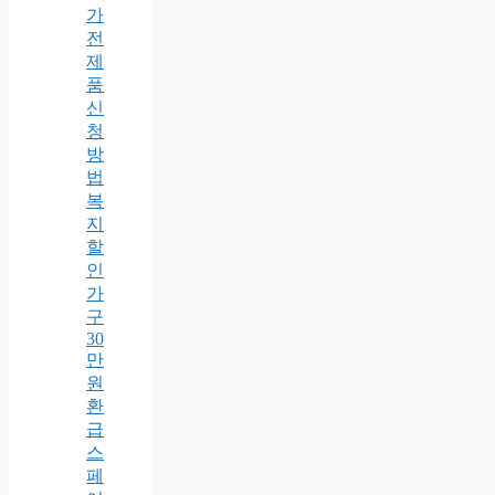
가
전
제
품
신
청
방
법
복
지
할
인
가
구
30
만
원
환
급
스
페