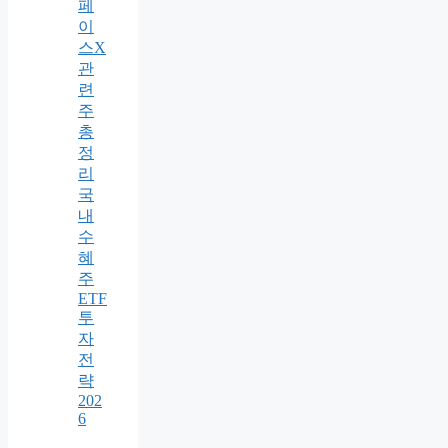
페
이
스X
관
련
주
총
정
리
국
내
수
혜
주
ETF
투
자
전
략
202
6