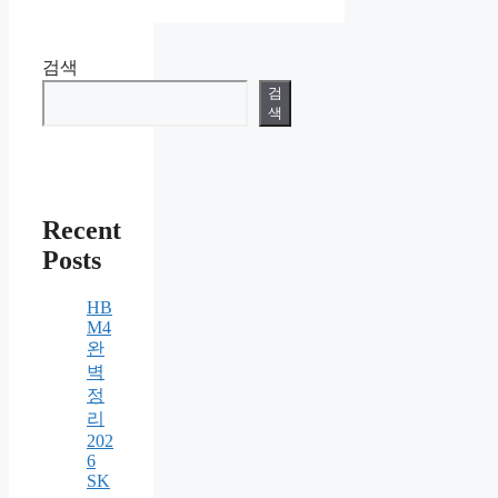
검색
검
색
Recent
Posts
HB
M4
완
벽
정
리
202
6
SK