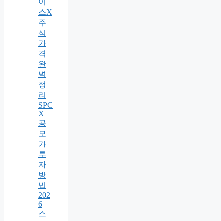
이
스X
주
식
가
격
완
벽
정
리
SPC
X
공
모
가
투
자
방
법
202
6
스