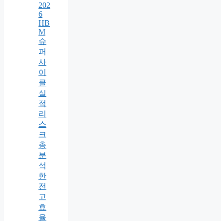
202
6
HB
M
슈
퍼
사
이
클
실
적
리
스
크
총
분
석
한
전
고
효
율