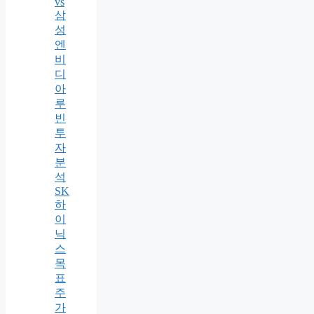
vs
삼
성
엔
비
디
아
루
빈
투
자
분
석
SK
하
이
닉
스
목
표
주
가